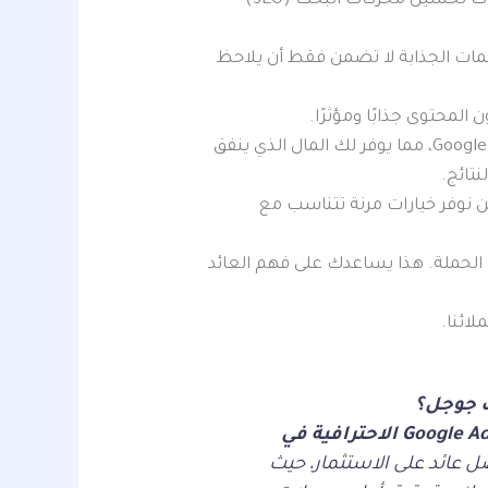
الوصول إلى العملاء بشكل أسرع وزيادة حركة المرور ومساعدتك على زيادة مبيعاتك. استخدام تقنيات تحسين محركات البحث (SEO)
مات الجذابة لا تضمن فقط أن يلاحظ
محتوى جذابًا ومؤثرًا.
استهداف الأماكن والفئات العمرية المناسبة لطبيعة نشاطك لتحقيق أقصى استفادة من إعلانات Google، مما يوفر لك المال الذي ينفق
تائج.
نوفر خيارات مرنة تتناسب مع
لرقم الذي تم استهدافه، وتكلفة الحملة. هذا يساعدك على فهم العائد
لائنا.
ت جوجل؟
إدارة حملات Google Ads الاحترافية في
ل عائد على الاستثمار، حيث