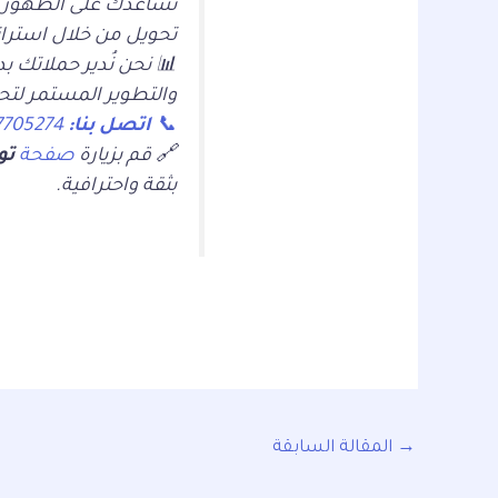
نساعدك على الظهور في
تحويل من خلال استرات
📊 نحن نُدير حملاتك بدق
والتطوير المستمر لتحقي
📞
اتصل بنا:
0567705274
🔗 قم بزيارة
صفحة
تو
بثقة واحترافية.
→
المقالة السابقة