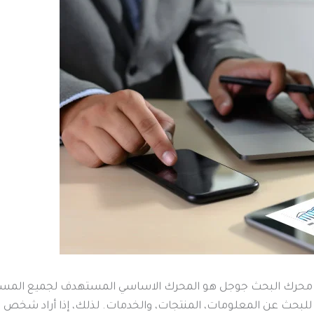
ان محرك البحث جوجل هو المحرك الاساسي المستهدف لجميع المست
ًا للبحث عن المعلومات، المنتجات، والخدمات. لذلك، إذا أراد شخص 