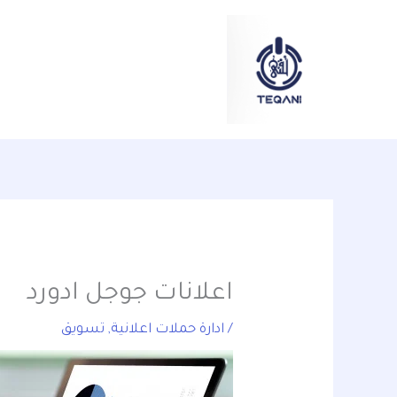
خطي
content
لى
لمحتوى
اعلانات جوجل ادورد
/
ادارة حملات اعلانية
,
تسويق