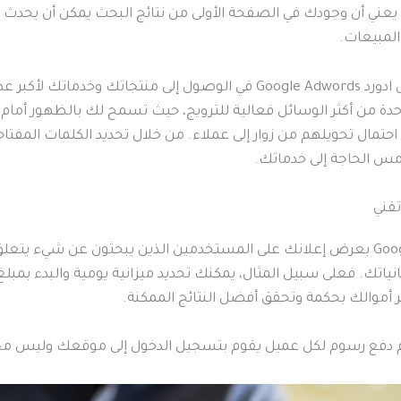
ي أن وجودك في الصفحة الأولى من نتائج البحث يمكن أن يحدث فرقًا
المبيعات.
لهذا السبب، كانت أهمية اعلانات جوجل ادورد Google Adwords في الوصول إ
واحدة من أكثر الوسائل فعالية للترويج، حيث تسمح لك بالظهور أما
احتمال تحويلهم من زوار إلى عملاء. من خلال تحديد الكلمات المفتاح
س الحاجة إلى خدماتك.
تقني
تتميز خدمة اعلانات جوجل Google Adwords بعرض إعلانك على المستخدمين الذين يبحثون 
تك. فعلى سبيل المثال، يمكنك تحديد ميزانية يومية والبدء بمبلغ صغير
 أموالك بحكمة وتحقق أفضل النتائج الممكنة.
م دفع رسوم لكل عميل يقوم بتسجيل الدخول إلى موقعك وليس مج