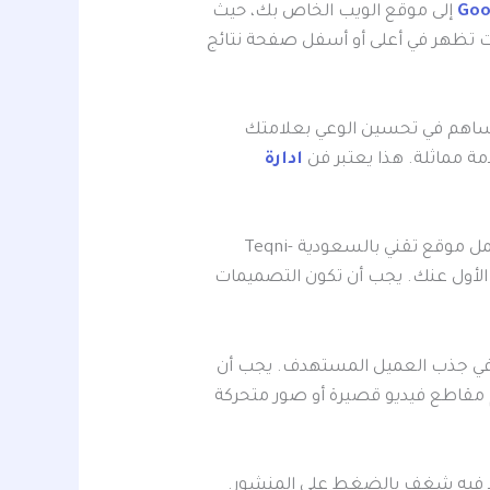
إلى موقع الويب الخاص بك، حيث
ات تظهر في أعلى أو أسفل صفحة نتائج
تساهم في تحسين الوعي بعلامتك
مة مماثلة. هذا يعتبر فن
ادارة
تميز عن منافسيك بتصميمات إبداعية ومبتكرة وصور جذابة للعميل تتناسب مع طبيعة عملك مع فريق عمل موقع تقني بالسعودية Teqni-
يل الأول عنك. يجب أن تكون التصميمات
جوجل Google adwords للنشاط العامل الرئيسي في جذب العميل المستهدف. يجب أن
ام مقاطع فيديو قصيرة أو صور متحركة
يوجد فيه شغف بالضغط على المنشور.