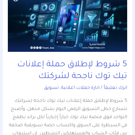
شروط
لإطلاق
حملة
إعلانات
تيك
توك
ناجحة
لشركتك
5 شروط لإطلاق حملة إعلانات
تيك توك ناجحة لشركتك
اترك تعليقاً
/
ادارة حملات اعلانية
,
تسويق
5 شروط لإطلاق حملة إعلانات تيك توك ناجحة لشركتك
تتسارع خطى التسويق الرقمي اليوم بشكل مذهل، وأصبح
التواجد فوق منصة تيك توك خياراً إجبارياً لكل براند يطمح
في السيطرة على السوق واكتساب حصة تسويقية ضخمة
بين فئات الشباب والمستهلكين النشطين. إن استيعاب