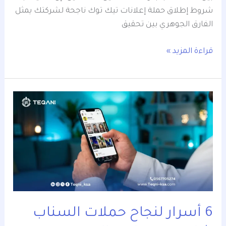
شروط إطلاق حملة إعلانات تيك توك ناجحة لشركتك يمثل
الفارق الجوهري بين تحقيق
قراءة المزيد »
6
أسرار
لنجاح
حملات
السناب
شات
وقوتها
في
السعودية
6 أسرار لنجاح حملات السناب