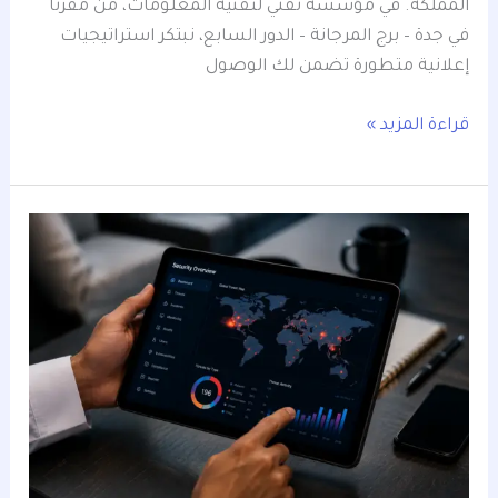
المملكة. في مؤسسة تقني لتقنية المعلومات، من مقرنا
في جدة – برج المرجانة – الدور السابع، نبتكر استراتيجيات
إعلانية متطورة تضمن لك الوصول
قراءة المزيد »
4
طرق
لجذب
العملاء
في
جدة
عبر
تحسين
نشاطك
المحلي