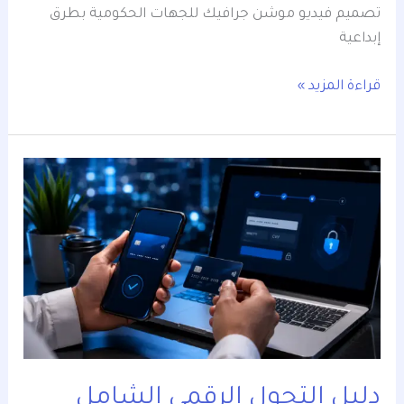
تصميم فيديو موشن جرافيك للجهات الحكومية بطرق
إبداعية
قراءة المزيد »
دليل
التحول
الرقمي
الشامل
للشركات
السعودية
في
2026
دليل التحول الرقمي الشامل