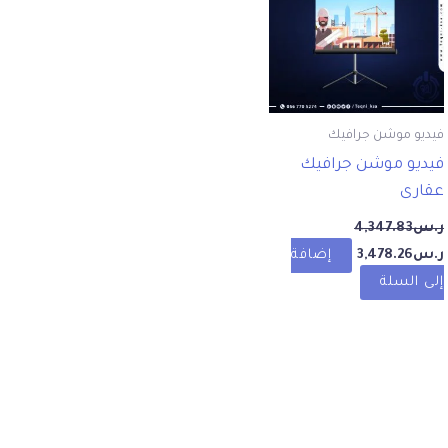
ر.س4,347.83.
ر.س3,478.26.
فيديو موشن جرافيك
فيديو موشن جرافيك
عقارى
ر.س
4,347.83
ر.س
3,478.26
إضافة
إلى السلة