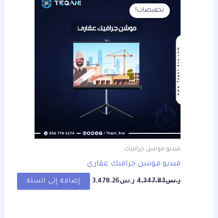
الأصلي
الحالي
تخفيضات!
هو:
هو:
ر.س4,347.83.
ر.س3,478.26.
فيديو موشن جرافيك
فيديو موشن جرافيك عقارى
ر.س
4,347.83
ر.س
3,478.26
إضافة إلى السلة