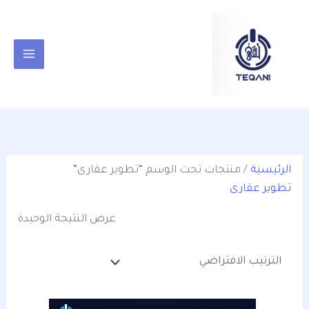
خطي
content
لى
لمحتوى
الرئيسية
/ منتجات تحت الوسم “تطوير عقارى”
تطوير عقارى
عرض النتيجة الوحيدة
السعر
السعر