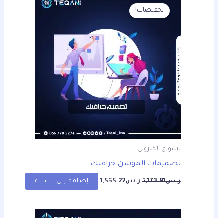
الأصلي
الحالي
تخفيضات!
هو:
هو:
ر.س2,173.91.
ر.س1,565.22.
تسويق الكترونى
تصميمات الموشن جرافيك
ر.س
2,173.91
ر.س
1,565.22
إضافة إلى السلة
السعر
السعر