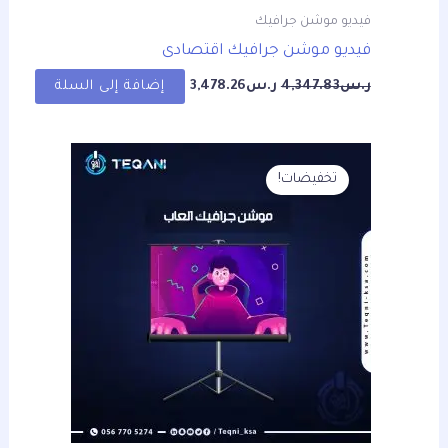
فيديو موشن جرافيك
فيديو موشن جرافيك اقتصادى
ر.س
4,347.83
ر.س
3,478.26
إضافة إلى السلة
السعر
السعر
الأصلي
الحالي
تخفيضات!
هو:
هو:
ر.س4,347.83.
ر.س3,478.26.