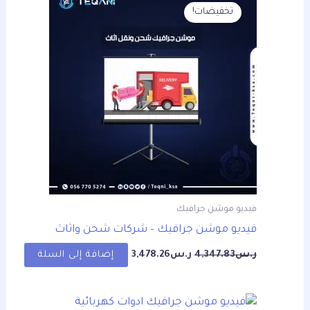
الأصلي
الحالي
تخفيضات!
هو:
هو:
ر.س4,347.83.
ر.س3,478.26.
فيديو موشن جرافيك
فيديو موشن جرافيك – شركات شحن واثاث
ر.س
4,347.83
ر.س
3,478.26
إضافة إلى السلة
السعر
السعر