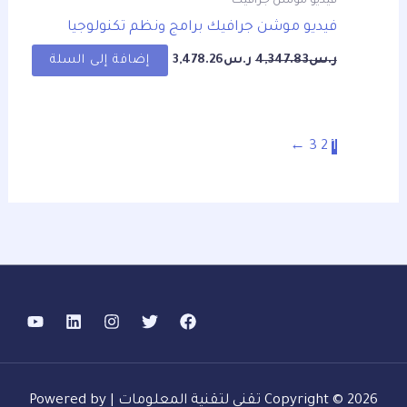
فيديو موشن جرافيك
فيديو موشن جرافيك برامج ونظم تكنولوجيا
ر.س
4,347.83
ر.س
3,478.26
إضافة إلى السلة
←
3
2
1
Copyright © 2026 تقني لتقنية المعلومات | Powered by