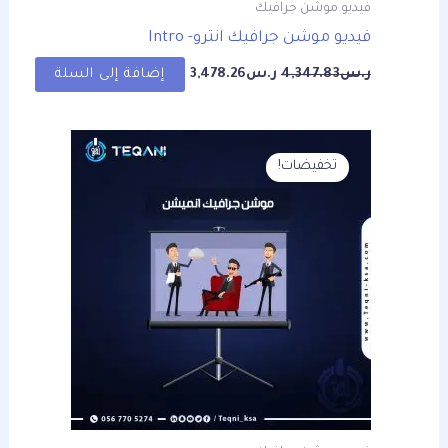
فيديو موشن جرافيك
فيديو موشن جرافيك انترو- Intro
ر.س
4,347.83
ر.س
3,478.26
إضافة إلى السلة
السعر
السعر
الأصلي
الحالي
تخفيضات!
هو:
هو:
ر.س4,347.83.
ر.س3,478.26.