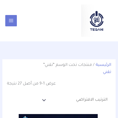
خطي
content
لى
لمحتوى
الرئيسية
/ منتجات تحت الوسم “تقني”
تقني
عرض 1–9 من أصل 27 نتيجة
السعر
السعر