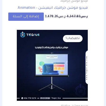
فيديو موشن جرافيك
فيديو موشن جرافيك انيميشن – Animation
ر.س
4,347.83
ر.س
3,478.26
إضافة إلى السلة
السعر
السعر
الأصلي
الحالي
تخفيضات!
هو:
هو:
ر.س4,347.83.
ر.س3,478.26.