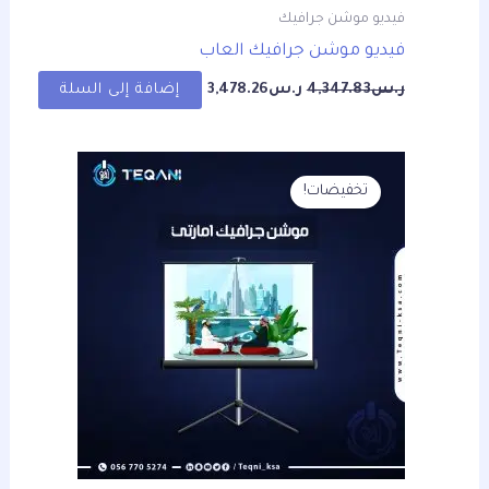
فيديو موشن جرافيك
فيديو موشن جرافيك العاب
ر.س
4,347.83
ر.س
3,478.26
إضافة إلى السلة
السعر
السعر
الأصلي
الحالي
تخفيضات!
هو:
هو:
ر.س4,347.83.
ر.س3,478.26.