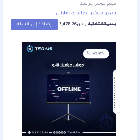
فيديو موشن جرافيك
فيديو موشن جرافيك اماراتى
ر.س
4,347.83
ر.س
3,478.26
إضافة إلى السلة
السعر
السعر
الأصلي
الحالي
تخفيضات!
هو:
هو:
ر.س4,347.83.
ر.س3,478.26.