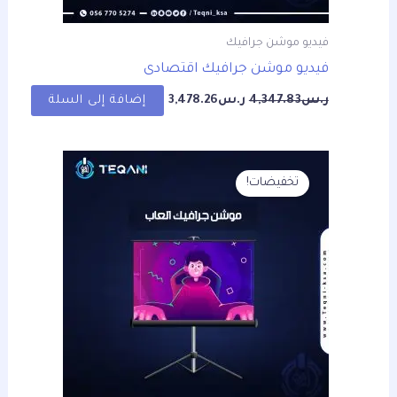
فيديو موشن جرافيك
فيديو موشن جرافيك اقتصادى
ر.س
4,347.83
ر.س
3,478.26
إضافة إلى السلة
السعر
السعر
الأصلي
الحالي
تخفيضات!
هو:
هو:
ر.س4,347.83.
ر.س3,478.26.