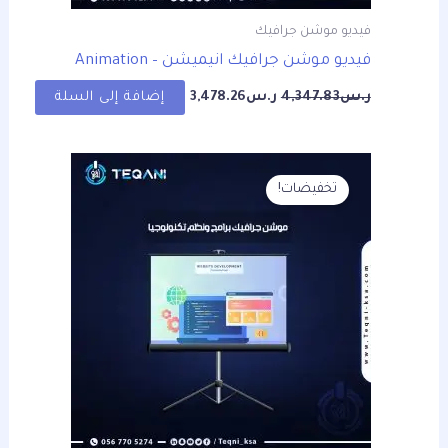
فيديو موشن جرافيك
فيديو موشن جرافيك انيميشن – Animation
ر.س
4,347.83
ر.س
3,478.26
إضافة إلى السلة
السعر
السعر
الأصلي
الحالي
تخفيضات!
هو:
هو:
ر.س4,347.83.
ر.س3,478.26.