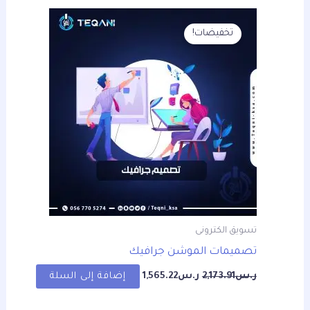
السعر
السعر
الأصلي
الحالي
تخفيضات!
هو:
هو:
ر.س2,173.91.
ر.س1,565.22.
تسويق الكترونى
تصميمات الموشن جرافيك
ر.س
2,173.91
ر.س
1,565.22
إضافة إلى السلة