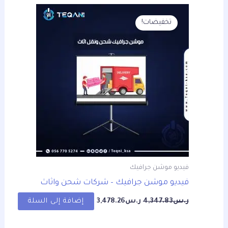
السعر
السعر
الأصلي
الحالي
تخفيضات!
هو:
هو:
ر.س4,347.83.
ر.س3,478.26.
فيديو موشن جرافيك
فيديو موشن جرافيك – شركات شحن واثاث
ر.س
4,347.83
ر.س
3,478.26
إضافة إلى السلة