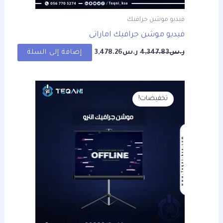
فيديو موشن جرافيك
فيديو موشن جرافيك اماراتى
ر.س
4,347.83
ر.س
3,478.26
إضافة إلى السلة
السعر
السعر
الأصلي
الحالي
تخفيضات!
هو:
هو:
ر.س4,347.83.
ر.س3,478.26.