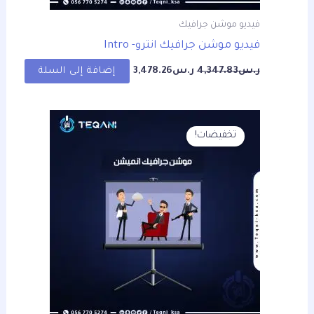
فيديو موشن جرافيك
فيديو موشن جرافيك انترو- Intro
ر.س
4,347.83
ر.س
3,478.26
إضافة إلى السلة
السعر
السعر
الأصلي
الحالي
تخفيضات!
هو:
هو:
ر.س4,347.83.
ر.س3,478.26.