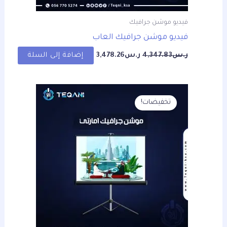
فيديو موشن جرافيك
فيديو موشن جرافيك العاب
ر.س
4,347.83
ر.س
3,478.26
إضافة إلى السلة
السعر
السعر
الأصلي
الحالي
تخفيضات!
هو:
هو:
ر.س4,347.83.
ر.س3,478.26.