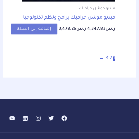
فيديو موشن جرافيك
فيديو موشن جرافيك برامج ونظم تكنولوجيا
ر.س
4,347.83
ر.س
3,478.26
إضافة إلى السلة
←
3
2
1