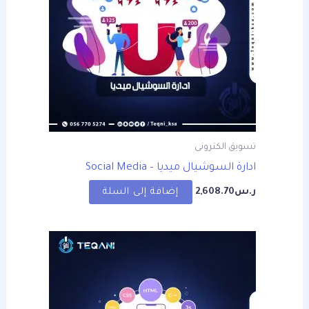
تسويق الكترونى
ادارة السوشيال ميديا – Social Media
ر.س
2,608.70
إضافة إلى السلة