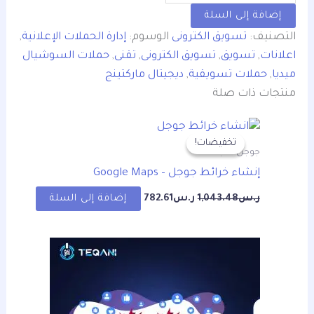
إضافة إلى السلة
التصنيف:
تسويق الكترونى
الوسوم:
إدارة الحملات الإعلانية
,
اعلانات
,
تسويق
,
تسويق الكترونى
,
تقنى
,
حملات السوشيال
ميديا
,
حملات تسويقية
,
ديجيتال ماركتينج
منتجات ذات صلة
السعر
السعر
الأصلي
الحالي
تخفيضات!
تخفيضات!
هو:
هو:
جوجل ماب
ر.س1,043.48.
ر.س782.61.
إنشاء خرائط جوجل – Google Maps
ر.س
1,043.48
ر.س
782.61
إضافة إلى السلة