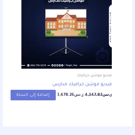
فيديو موشن جرافيك
فيديو موشن جرافيك مدارس
ر.س
4,347.83
ر.س
3,478.26
إضافة إلى السلة