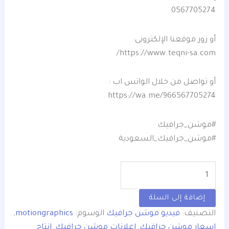
0567705274
أو زور موقعنا الإلكترونى:
https://www.teqni-sa.com/
أو تواصل من خلال الواتس اب :
https://wa.me/966567705274
#موشن_جرافيك
#موشن_جرافيك_السعودية
إضافة إلى السلة
التصنيف:
فيديو موشن جرافيك
الوسوم:
motiongraphics
,
اسعار موشن جرافيك
,
اعلانات موشن جرافيك
,
انتاج