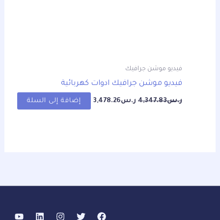
فيديو موشن جرافيك
فيديو موشن جرافيك ادوات كهربائية
ر.س
4,347.83
ر.س
3,478.26
إضافة إلى السلة