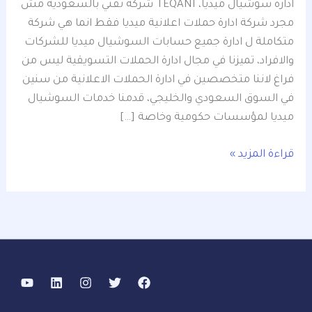
ادارة سوشيال ميديا، TEQANI شركة تقني بالسعودية مش
مجرد شركة ادارة حملات اعلانية ميديا فقط انما هي شركة
متكاملة ل ادارة جميع حسابات السوشيال ميديا للشركات
والافراد، تميزنا في مجال ادارة الحملات التسويقية ليس من
فراغ لاننا متخصصين في ادارة الحملات الاعلانية من سنين
في السوق السعودي والخليجي، قدمنا خدمات السوشيال
ميديا لمؤسسات حكومية وخاصة […]
قراءة المزيد »