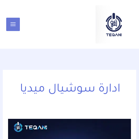
خطي
content
لى
لمحتوى
ادارة سوشيال ميديا
ادارة
سوشيال