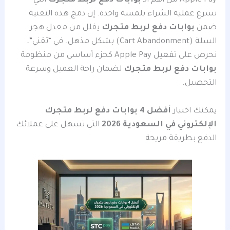
Apple Pay من أهم الـ
بوابات دفع لربط متجرك
التي
تسرع عملية الشراء بلمسة واحدة. إن دمج هذه التقنية
ضمن
بوابات دفع لربط متجرك
يقلل من معدل هجر
السلة (Cart Abandonment) بشكل مذهل. في “تقني”،
نحرص على تفعيل Apple Pay كجزء أساسي من منظومة
بوابات دفع لربط متجرك
لضمان راحة العميل وسرعة
التحصيل.
يمكنك اختيار
أفضل 4 بوابات دفع لربط متجرك
الإلكتروني في السعودية 2026
التي تسهل على عملائك
الدفع بطريقة مريحة.