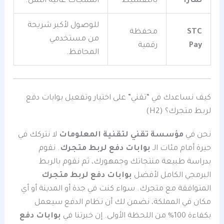
تمارا
بالتقسيط
المنتجات غالية الثمن.
للوصول لأكبر شريحة
STC
محفظة
من مستخدمي
Pay
رقمية
المحافظ.
كيف نساعدك في “تقني” على اختيار وتفعيل بوابات دفع
لربط متجرك؟ (H2)
نحن في
مؤسسة تقني لتقنية المعلومات
لا نتركك في
حيرة أمام مئات الـ
بوابات دفع لربط متجرك
. نقوم
بدراسة طبيعة منتجاتك وجمهورك، ثم نقوم بالربط
البرمجي الكامل لأفضل
بوابات دفع لربط متجرك
المتوافقة مع متجرك. سواء كنت في جدة أو المدينة أو أي
مكان في المملكة، نضمن لك أن نظام الدفع سيعمل
بكفاءة 100% من اللحظة الأولى. إن خبرتنا في
بوابات دفع