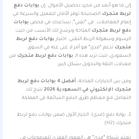
إلى ما هو أبعد من مجرد تحصيل الأموال. إن
بوابات دفع
لربط متجرك
الصحيحة توفر الأمان للعميل والسرعة في
إتمام المعاملات. في “تقني”، نساعدك في فحص
بوابات
دفع لربط متجرك
المتاحة ونرشح لك الأنسب من حيث
الرسوم وسهولة الربط التقني. اختيار
بوابات دفع لربط
متجرك
تدعم “مدى” هو أمر لا غنى عنه في السوق
السعودي، حيث تزيد هذه الـ
بوابات دفع لربط متجرك
من
معدلات الثقة والتحويل بشكل كبير.
ومن بين الخيارات المتاحة،
أفضل 4 بوابات دفع لربط
متجرك الإلكتروني في السعودية 2026
تتيح لك
التعامل مع معظم طرق الدفع الشائعة في المملكة.
2. بوابة دفع (مدى): الخيار الأول ضمن بوابات دفع لربط
متجرك (H2)
تعتبر شبكة “مدى” هي العمود الفقري للمدفوعات في