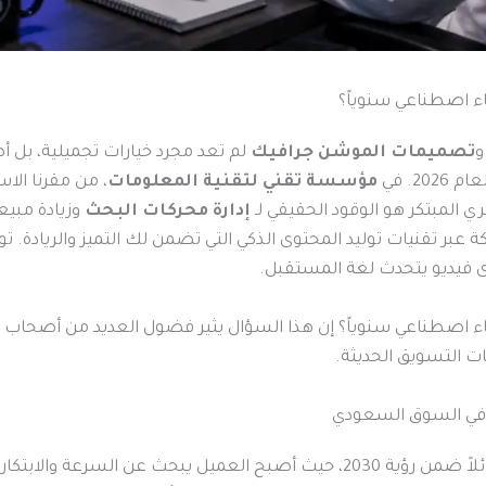
تصميمات الموشن جرافيك
لم تعد مجرد خيارات تجميلية، بل 
ام 2026. في
مؤسسة تقني لتقنية المعلومات
، من مقرنا الا
ي المبتكر هو الوقود الحقيقي لـ
إدارة محركات البحث
وزيادة مبي
ة عبر تقنيات توليد المحتوى الذكي التي تضمن لك التميز والريادة. ت
ى فيديو يتحدث لغة المستقبل.
ك إلى 3 فيديوهات ذكاء اصطناعي سنوياً؟ إن هذا السؤال يثير فضول العديد من أص
ات التسويق الحديثة.
ي في السوق السعودي
حث عن السرعة والابتكار. إن