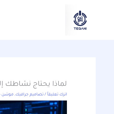
خطي
content
لى
لمحتوى
لماذا يحتاج نشاطك إلى 3 فيديوهات ذكاء اصطناعي سن
اترك تعليقاً
/
تصاميم جرافيك
,
موشن ج