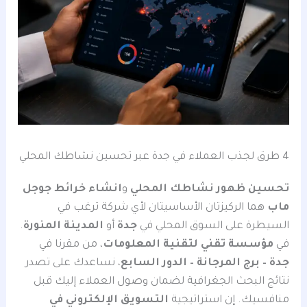
4 طرق لجذب العملاء في جدة عبر تحسين نشاطك المحلي
تحسين ظهور نشاطك المحلي
و
انشاء خرائط جوجل
ماب
هما الركيزتان الأساسيتان لأي شركة ترغب في
السيطرة على السوق المحلي في
جدة
أو
المدينة المنورة
.
في
مؤسسة تقني لتقنية المعلومات
، من مقرنا في
جدة – برج المرجانة – الدور السابع
، نساعدك على تصدر
نتائج البحث الجغرافية لضمان وصول العملاء إليك قبل
منافسيك. إن استراتيجية
التسويق الإلكتروني في