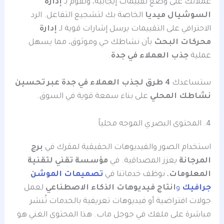
عملائك على وضع تقييمات إيجابية، ونقوم بـ
إدارة
السوشيال ميديا
الخاصة بك لتشجيع التفاعل. الرد
الاحترافي على التقييمات يرسل إشارات قوية لـ
إدارة
محركات البحث
بأن نشاطك حي وموثوق، مما يسهل
عملية
جذب العملاء في جدة
.
ستساعدك
4 طرق لجذب العملاء في جدة عبر تحسين
نشاطك المحلي
على بناء سمعة قوية في السوق.
4. المحتوى البصري الموجه محلياً
استخدام الصور والفيديوهات الحقيقية لمقرك في
برج
المرجانة
يعزز المصداقية. في
مؤسسة تقني لتقنية
المعلومات
، نوظف خدماتنا في
تصميمات الموشن
جرافيك
و
انتاج فيديوهات الذكاء الاصطناعي
لعمل
جولات افتراضية أو فيديوهات تعريفية بالخدمات تُنشر
مباشرة على ملفك في جوجل ماب. هذا المحتوى الغني هو