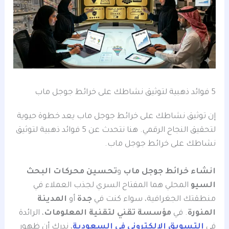
5 فوائد ذهبية لتوثيق نشاطك على خرائط جوجل ماب
إن توثيق نشاطك على خرائط جوجل ماب يعد خطوة حيوية
لتحقيق النجاح الرقمي. هنا نتحدث عن 5 فوائد ذهبية لتوثيق
نشاطك على خرائط جوجل ماب.
انشاء خرائط جوجل ماب
و
تحسين محركات البحث
السيو
المحلي هما المفتاح السري لجذب العملاء في
منطقتك الجغرافية، سواء كنت في
جدة
أو
المدينة
المنورة
. في
مؤسسة تقني لتقنية المعلومات
، الرائدة
في
التسويق الإلكتروني في السعودية
، ندرك أن ظهور