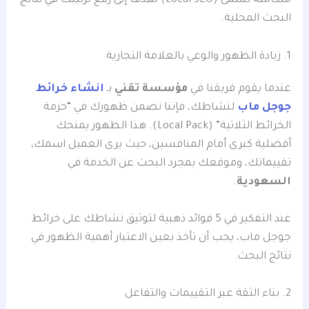
متكاملة تسمى (Local SEO) تهدف إلى رفع ترتيبك في نتائج
البحث المحلية.
1. زيادة الظهور والوعي بالعلامة التجارية
عندما يقوم فريقنا في
مؤسسة تقني
بـ
انشاء خرائط
جوجل ماب
لنشاطك، فإننا نضمن ظهورك في “حزمة
الخرائط الثلاثية” (Local Pack). هذا الظهور يمنحك
أفضلية كبرى أمام المنافسين، حيث يرى العميل اسمك،
تقييماتك، وموقعك بمجرد البحث عن الخدمة في
السعودية
.
عند التفكير في 5 فوائد ذهبية لتوثيق نشاطك على خرائط
جوجل ماب، يجب أن تأخذ بعين الاعتبار أهمية الظهور في
نتائج البحث.
2. بناء الثقة عبر التقييمات والتفاعل