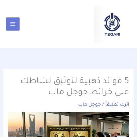
خطي
content
لى
لمحتوى
5 فوائد ذهبية لتوثيق نشاطك
على خرائط جوجل ماب
اترك تعليقاً
/
جوجل ماب