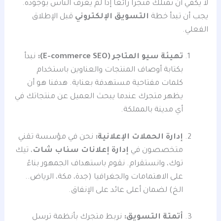
لا يكفي أن تمتلك متجراً رائعاً إذا لم يعرف الناس بوجوده.
يجب أن تبدأ خطة
التسويق الإلكتروني
قبل الإطلاق
الفعلي.
تهيئة سيو المتاجر (E-commerce SEO):
نبدأ
بكتابة أوصاف المنتجات والعناوين باستخدام
كلمات مفتاحية مستهدفة بعناية. هدفنا هو أن
يظهر متجرك عندما يبحث العميل عن منتجاتك في
أي مدينة بالمملكة.
إدارة الحملات الإعلانية:
نحن في مؤسسة تقني
متخصصون في
إدارة إعلانات سناب شات
، تيك
توك، وانستقرام. نقوم باستهداف الجمهور بناءً
على الاهتمامات والجغرافيا (جدة، مكة، الرياض..
الخ) لضمان أعلى عائد على الإنفاق.
أتمتة التسويق:
نربط متجرك بأنظمة ترسل