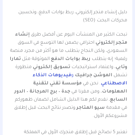
دليل إنشاء متجر إلكتروني، ربط بوابات الدفع، وتحسين
محركات البحث (SEO)
تبحث الكثير من المنشآت اليوم عن أفضل طرق
إنشاء
متجر إلكتروني
احترافي يضمن لها التوسع في السوق
السعودي، ولكن النجاح يتطلب ما هو أكثر من مجرد منصة
رقمية؛ إنه يتطلب
ربط بوابات الدفع
الموثوقة مثل
تمارا
وتابي
، واعتماد استراتيجيات
تسويق إلكتروني
متطورة
تشمل
الموشن جرافيك
و
فيديوهات الذكاء
الاصطناعي
.
نحن في
مؤسسة تقني لتقنية
المعلومات
، ومن مقرنا في
جدة – برج المرجانة – الدور
السابع
، نقدم لكم هذا الدليل الشامل لضمان ظهوركم
في مقدمة
سيو المتاجر
وتصدر نتائج البحث قبل إطلاق
مشروعكم الأول.
تعتبر 5 نصائح قبل إطلاق متجرك الأول في المملكة