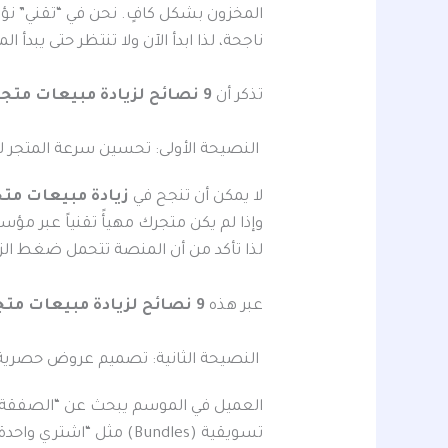
المخزون بشكل كافٍ. نحن في “تقني” نؤ
ناجحة، لذا ابدأ الآن ولا تنتظر حتى يبدأ
تذكر أن
9 نصائح لزيادة مبيعات متجرك الإلكتروني في بالسعودية
النصيحة الأولى: تحسين سرعة المتجر لـ زي
لا يمكن أن تنجح في
زيادة مبيعات متج
وإذا لم يكن متجرك مهيأً تقنياً عبر م
لذا تأكد من أن المنصة تتحمل ضغط الز
عبر هذه
9 نصائح لزيادة مبيعات متجرك الإلكتروني في بالسعودية
النصيحة الثانية: تصميم عروض حصرية وم
العميل في الموسم يبحث عن “الصفقة”
تسويقية (Bundles) مثل